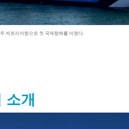
호주 빅토리아항으로 첫 국제항해를 마쳤다.
기 소개