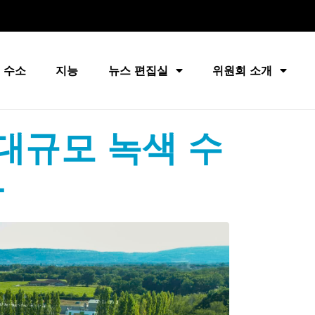
 수소
지능
뉴스 편집실
위원회 소개
대규모 녹색 수
다