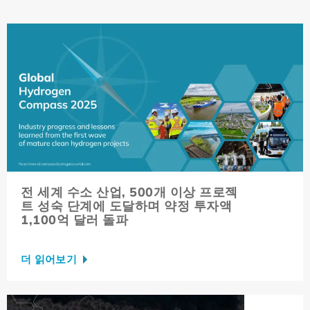
한 혁신을 추진합니다.
더 읽어보기
수소 에너지의 선구자: Enbridge 파일
럿은 엄청난 잠재력을 자랑합니다.
더 읽어보기
CEO 비디오 시리즈 – 협업: 깨끗한 수
소 성장 가속화의 핵심
더 읽어보기
전 세계 수소 산업, 500개 이상 프로젝
트 성숙 단계에 도달하며 약정 투자액
1,100억 달러 돌파
Topsoe의 새로운 SOEC 공장: 수소 생
산의 선구적 노력이 온라인에 오르다
더 읽어보기
더 읽어보기