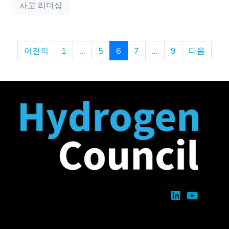
사고 리더십
이전의
1
...
5
6
7
...
9
다음