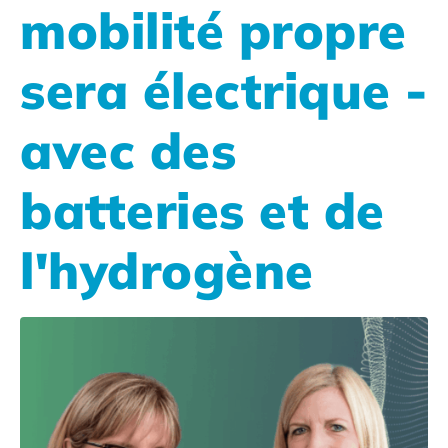
mobilité propre
sera électrique -
avec des
batteries et de
l'hydrogène