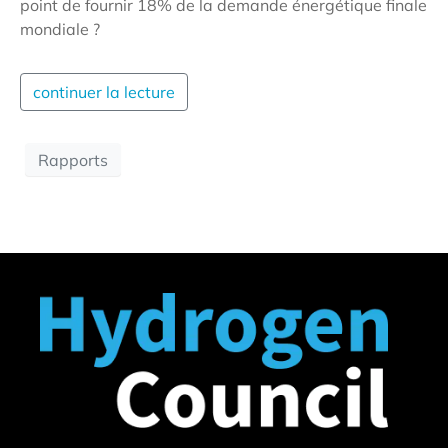
point de fournir 18% de la demande énergétique finale
mondiale ?
continuer la lecture
Rapports