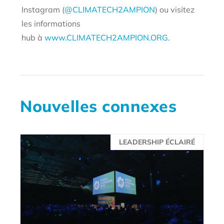
Instagram (
@CLIMATECH2AMPION
) ou visitez
les informations
hub à
www.CLIMATECH2AMPION.ORG
.
Nouvelles connexes
LEADERSHIP ÉCLAIRÉ