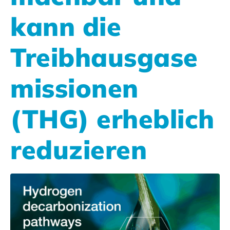
kann die
Treibhausgase
missionen
(THG) erheblich
reduzieren