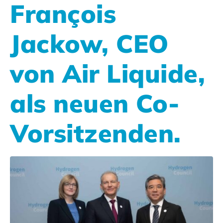
François
Jackow, CEO
von Air Liquide,
als neuen Co-
Vorsitzenden.