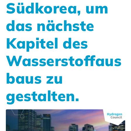
Südkorea, um
das nächste
Kapitel des
Wasserstoffaus
baus zu
gestalten.