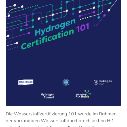
Die Wasserstoffzertifizierung 101 wurde im Rahmen
der vorrangigen Wasserstoffdurchbruchsaktion H.1