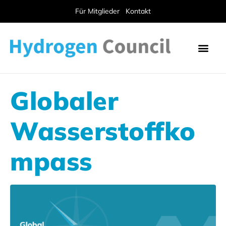
Für Mitglieder
Kontakt
Globaler
Wasserstoffko
mpass