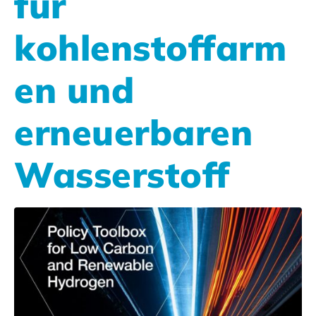
für
kohlenstoffarm
en und
erneuerbaren
Wasserstoff