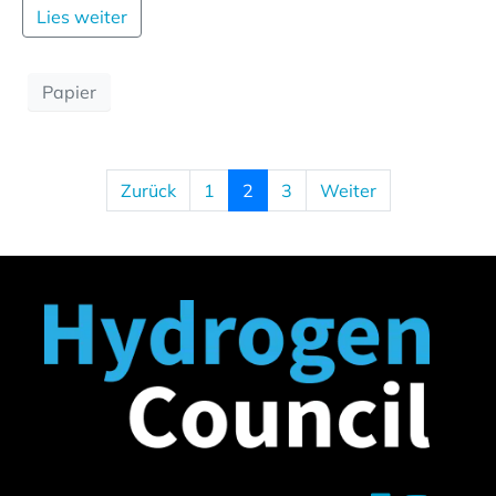
Lies weiter
Papier
Zurück
1
2
3
Weiter