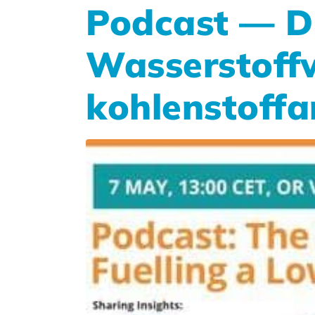
Podcast — Di
Wasserstoffw
kohlenstoff