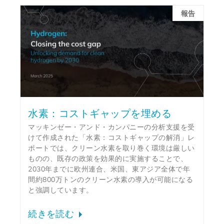
報告
水素：コストギャップを埋める
マッキンゼー・アンド・カンパニーの分析支援を受
けて作成された「水素：コストギャップの解消」レ
ポートでは、クリーン水素を取り巻く環境は厳しい
ものの、既存の政策を効果的に実施することで、
2030年までに欧州連合、米国、東アジア全体で年
間約800万トンのクリーン水素の導入が可能になる
と強調しています。
続きを読む