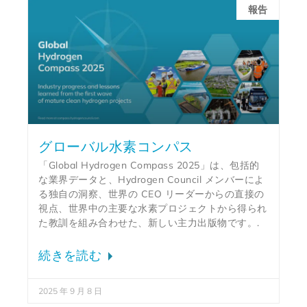
報告
グローバル水素コンパス
「Global Hydrogen Compass 2025」は、包括的
な業界データと、Hydrogen Council メンバーによ
る独自の洞察、世界の CEO リーダーからの直接の
視点、世界中の主要な水素プロジェクトから得られ
た教訓を組み合わせた、新しい主力出版物です。.
続きを読む
2025 年 9 月 8 日