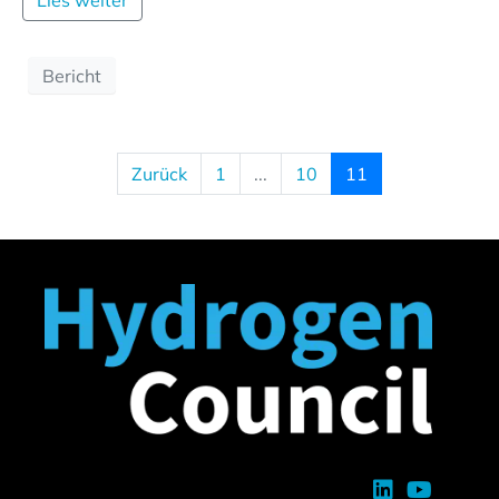
Lies weiter
Bericht
Zurück
1
...
10
11