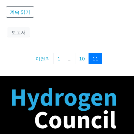
계속 읽기
보고서
이전의
1
...
10
11