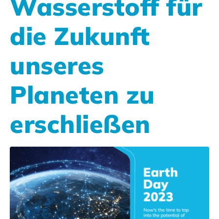
Wasserstoff für
die Zukunft
unseres
Planeten zu
erschließen