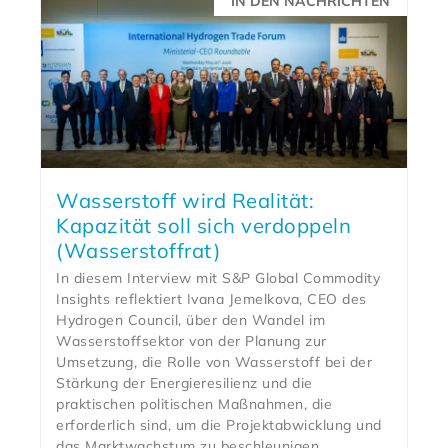
IN DEN NACHRICHTEN
Wasserstoff wird Realität:
Kapazität soll sich verdoppeln
(Wasserstoffrat)
In diesem Interview mit S&P Global Commodity
Insights reflektiert Ivana Jemelkova, CEO des
Hydrogen Council, über den Wandel im
Wasserstoffsektor von der Planung zur
Umsetzung, die Rolle von Wasserstoff bei der
Stärkung der Energieresilienz und die
praktischen politischen Maßnahmen, die
erforderlich sind, um die Projektabwicklung und
das Marktwachstum zu beschleunigen.