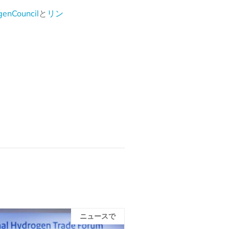
enCouncil
と
リン
ニュースで