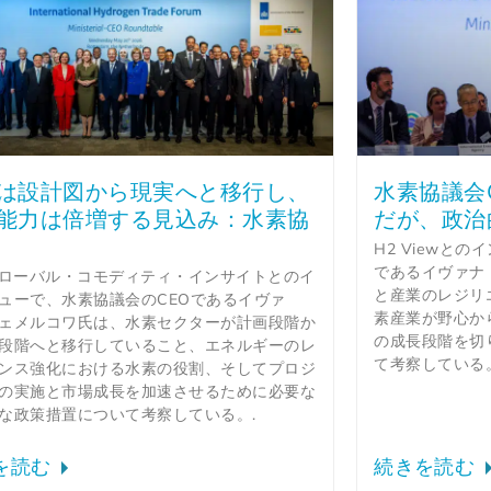
は設計図から現実へと移行し、
水素協議会
能力は倍増する見込み：水素協
だが、政治
H2 Viewと
であるイヴァナ
グローバル・コモディティ・インサイトとのイ
と産業のレジリ
ューで、水素協議会のCEOであるイヴァ
素産業が野心か
ェメルコワ氏は、水素セクターが計画段階か
の成長段階を切
段階へと移行していること、エネルギーのレ
て考察している。
ンス強化における水素の役割、そしてプロジ
の実施と市場成長を加速させるために必要な
な政策措置について考察している。.
を読む
続きを読む