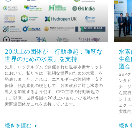
20以上の団体が「行動喚起：強靭な
水素
世界のための水素」を支持
生産
議会
先月、ロッテルダムで開催された世界水素サミット
において、私たちは「強靭な世界のための水素」を
S&P
発表しました。これは、エネルギーの強靭性、安全
ンタビ
保障、脱炭素化の礎として、各国政府に対し水素の
ナ・ジ
導入を加速するよう促す、CEO主導の行動喚起で
ら実行
す。以来、世界各国の20以上の国および地域の水
ジリエ
素関連団体がこれを支持しています。.
ェクト
実践的
続きを読む
続き