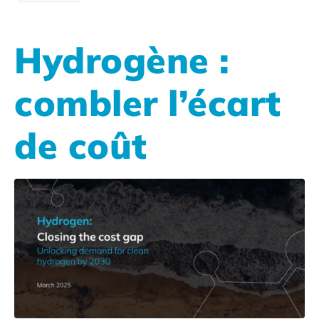
Hydrogène :
combler l’écart
de coût