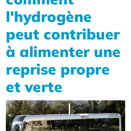
l'hydrogène
peut contribuer
à alimenter une
reprise propre
et verte