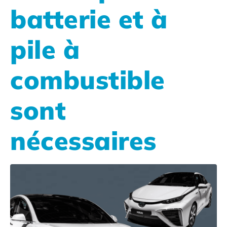
batterie et à
pile à
combustible
sont
nécessaires