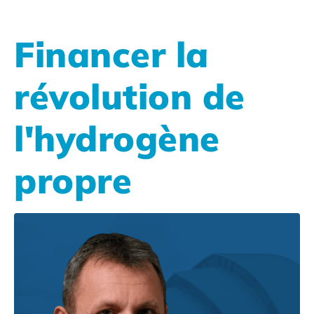
Financer la
révolution de
l'hydrogène
propre