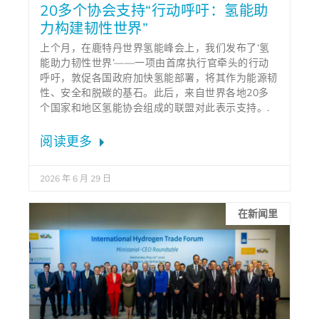
20多个协会支持“行动呼吁：氢能助
力构建韧性世界”
上个月，在鹿特丹世界氢能峰会上，我们发布了‘氢
能助力韧性世界’——一项由首席执行官牵头的行动
呼吁，敦促各国政府加快氢能部署，将其作为能源韧
性、安全和脱碳的基石。此后，来自世界各地20多
个国家和地区氢能协会组成的联盟对此表示支持。.
阅读更多
2026 年 6 月 29 日
在新闻里