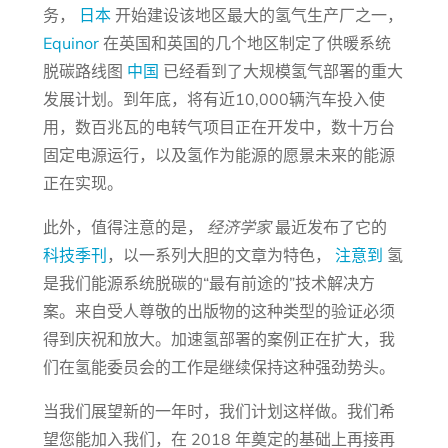
务，
日本
开始建设该地区最大的氢气生产厂之一，
Equinor
在英国和英国的几个地区制定了供暖系统
脱碳路线图
中国
已经看到了大规模氢气部署的重大
发展计划。到年底，将有近10,000辆汽车投入使
用，数百兆瓦的电转气项目正在开发中，数十万台
固定电源运行，以及氢作为能源的愿景未来的能源
正在实现。
此外，值得注意的是，
经济学家
最近发布了它的
科技季刊
，以一系列大胆的文章为特色，
注意到
氢
是我们能源系统脱碳的“最有前途的”技术解决方
案。来自受人尊敬的出版物的这种类型的验证必须
得到庆祝和放大。加速氢部署的案例正在扩大，我
们在氢能委员会的工作是继续保持这种强劲势头。
当我们展望新的一年时，我们计划这样做。我们希
望您能加入我们，在 2018 年奠定的基础上再接再