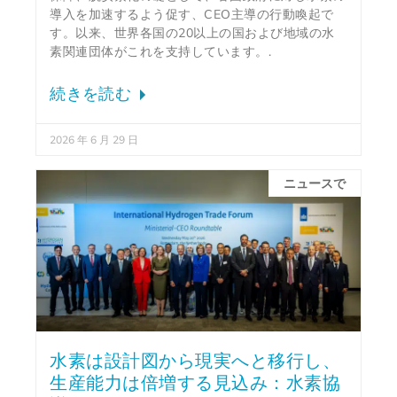
導入を加速するよう促す、CEO主導の行動喚起で
す。以来、世界各国の20以上の国および地域の水
素関連団体がこれを支持しています。.
続きを読む
2026 年 6 月 29 日
ニュースで
水素は設計図から現実へと移行し、
生産能力は倍増する見込み：水素協