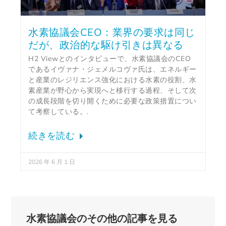
水素協議会CEO：業界の要求は同じ
だが、政治的な駆け引きは異なる
H2 Viewとのインタビューで、水素協議会のCEO
であるイヴァナ・ジェメルコヴァ氏は、エネルギー
と産業のレジリエンス強化における水素の役割、水
素産業が野心から実現へと移行する過程、そして次
の成長段階を切り開くために必要な政策措置につい
て考察している。.
続きを読む
2026 年 6 月 1 日
水素協議会のその他の記事を見る