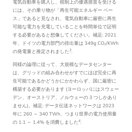
電気自動車を購入し、税制上の優遇措置を受ける
には、その乗り物が「再生可能エネルギー ベー
ス」であると見なされ、電気自動車に厳密に再生
可能な電力を充電していることを時間単位で証明
する必要があると想像してください。補足: 2021
年、ドイツの電力部門の排出量は 349g CO₂/KWh
3
の発電量と推定されました
.
同様の論理に従って、大規模なデータセンター
は、グリッドの組み合わせがすでにほぼ完全に再
生可能であるかどうかにかかわらず、国に厳密に
構築する必要があります (ヨーロッパにはスウェー
デン、オーストリア、ノルウェーの 3 つしかあり
ません)。補足: データ伝送ネットワークは 2023
年に 260 ～ 340 TWh、つまり世界の電力使用量
4
の 1.1 ～ 1.4% を消費しました
.