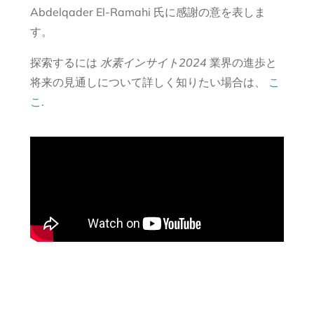
Abdelqader El-Ramahi 氏に感謝の意を表しま
す。
探索するには
水素インサイト2024
業界の進歩と
将来の見通しについて詳しく知りたい場合は、
こ
こ
.