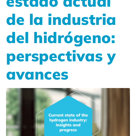
estado actual
de la industria
del hidrógeno:
perspectivas y
avances