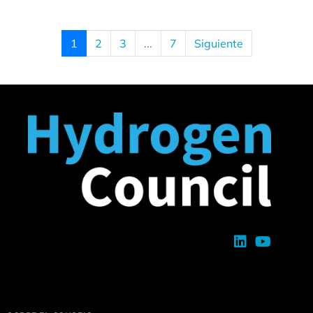
1
2
3
...
7
Siguiente