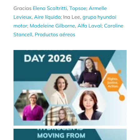
Gracias
Elena Scaltritti
,
Topsoe
;
Armelle
Levieux
,
Aire líquido
; Ina Lee,
grupo hyundai
motor
;
Madeleine Gilborne
,
Alfa Laval
;
Caroline
Stancell
,
Productos aéreos