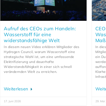
Aufruf des CEOs zum Handeln:
CEO-
Wasserstoff für eine
Wass
widerstandsfähige Welt
Maß
In diesem neuen Video erklären Mitglieder des
In die
Hydrogen Council, warum Wasserstoff eine
Mitgli
strategische Wahl ist, um eine umfassende
ein Du
Elektrifizierung und dauerhafte
werden
Widerstandsfähigkeit in einer sich schnell
auffor
verändernden Welt zu erreichen.
Klarhei
Infras
Weiterlesen
Weit
17. Juni 2026
29. Mai