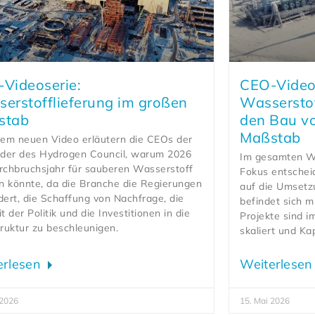
Videoserie:
CEO-Video
erstofflieferung im großen
Wassersto
stab
den Bau v
Maßstab
sem neuen Video erläutern die CEOs der
eder des Hydrogen Council, warum 2026
Im gesamten Wa
rchbruchsjahr für sauberen Wasserstoff
Fokus entschei
 könnte, da die Branche die Regierungen
auf die Umsetz
dert, die Schaffung von Nachfrage, die
befindet sich m
t der Politik und die Investitionen in die
Projekte sind i
truktur zu beschleunigen.
skaliert und Kap
erlesen
Weiterlese
 2026
15. Mai 2026