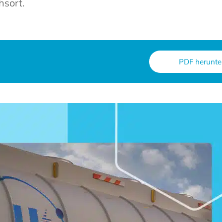
hsort.
PDF herunte