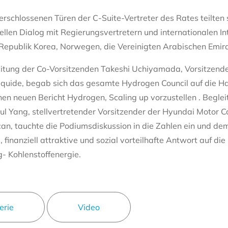
erschlossenen Türen der C-Suite-Vertreter des Rates teilten s
iellen Dialog mit Regierungsvertretern und internationalen 
 Republik Korea, Norwegen, die Vereinigten Arabischen Emira
eitung der Co-Vorsitzenden Takeshi Uchiyamada, Vorsitzende
 Liquide, begab sich das gesamte Hydrogen Council auf die 
nen neuen Bericht Hydrogen, Scaling up vorzustellen . Begleit
ul Yang, stellvertretender Vorsitzender der Hyundai Motor
n, tauchte die Podiumsdiskussion in die Zahlen ein und dem
 finanziell attraktive und sozial vorteilhafte Antwort auf die
- Kohlenstoffenergie.
erie
Video