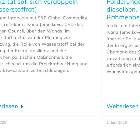
zität soll sich verdoppeln
Forderunge
serstoffrat)
dieselben, 
Rahmenbed
sem Interview mit S&P Global Commodity
ts reflektiert Ivana Jemelkova, CEO des
In diesem Inter
en Council, über den Wandel im
Ivana Jemelkov
stoffsektor von der Planung zur
über die Rolle 
ung, die Rolle von Wasserstoff bei der
der Energie- un
ng der Energieresilienz und die
Übergang des S
schen politischen Maßnahmen, die
Umsetzung und 
erlich sind, um die Projektabwicklung und
erforderlich si
arktwachstum zu beschleunigen.
Wachstumsphas
erlesen
Weiterlese
2026
1. Juni 2026