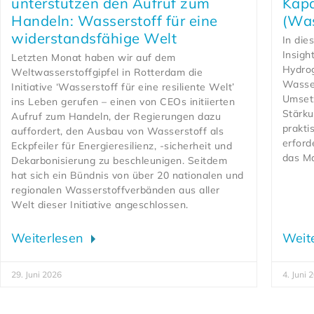
unterstützen den Aufruf zum
Kapa
Handeln: Wasserstoff für eine
(Was
widerstandsfähige Welt
In die
Insigh
Letzten Monat haben wir auf dem
Hydrog
Weltwasserstoffgipfel in Rotterdam die
Wasser
Initiative ‘Wasserstoff für eine resiliente Welt’
Umsetz
ins Leben gerufen – einen von CEOs initiierten
Stärku
Aufruf zum Handeln, der Regierungen dazu
prakti
auffordert, den Ausbau von Wasserstoff als
erford
Eckpfeiler für Energieresilienz, -sicherheit und
das M
Dekarbonisierung zu beschleunigen. Seitdem
hat sich ein Bündnis von über 20 nationalen und
regionalen Wasserstoffverbänden aus aller
Welt dieser Initiative angeschlossen.
Weiterlesen
Weit
29. Juni 2026
4. Juni 