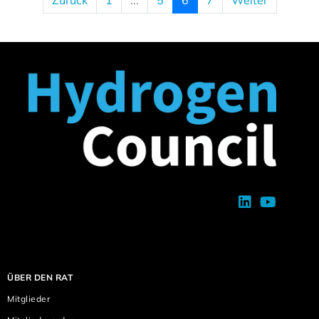
Zurück
1
...
5
6
7
Weiter
ÜBER DEN RAT
Mitglieder