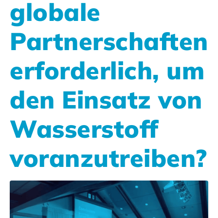
globale
Partnerschaften
erforderlich, um
den Einsatz von
Wasserstoff
voranzutreiben?