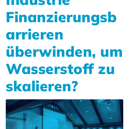
Finanzierungsb
arrieren
überwinden, um
Wasserstoff zu
skalieren?