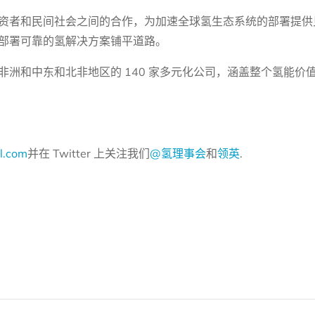
资者和民间社会之间的合作，为加速全球氢生态系统的部署提供
部署可靠的氢解决方案铺平道路。
洲和中东和北非地区的 140 家多元化公司，涵盖整个氢能价
l.com
并在 Twitter 上关注我们
@氢理事会
和
领英
.