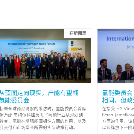
在新闻里
从蓝图走向现实，产能有望翻
氢能委员会
氢能委员会
相同，但政
标普全球商品洞察的采访时，氢能委员会首席
在接受 H2 V
伊万娜·杰梅尔科娃反思了氢能行业从规划到
Ivana Jem
转变、氢能在增强能源韧性方面的作用，以及
方面的作用、该
目交付和市场增长所需的实际政策行动。.
以及释放下一阶