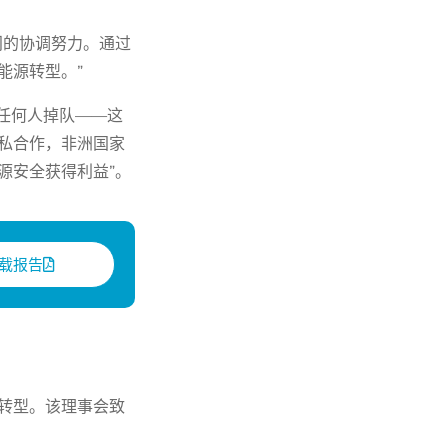
门的协调努力。通过
能源转型。”
任何人掉队——这
私合作，非洲国家
源安全获得利益”。
载报告
转型。该理事会致