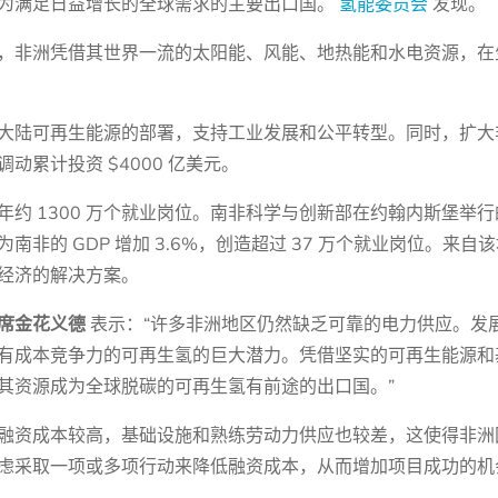
为满足日益增长的全球需求的主要出口国。
氢能委员会
发现。
，非洲凭借其世界一流的太阳能、风能、地热能和水电资源，在
大陆可再生能源的部署，支持工业发展和公平转型。同时，扩大
累计投资 $4000 亿美元。
约 1300 万个就业岗位。南非科学与创新部在约翰内斯堡举
为南非的 GDP 增加 3.6%，创造超过 37 万个就业岗位。来
经济的解决方案。
席金花义德
表示：“许多非洲地区仍然缺乏可靠的电力供应。发
有成本竞争力的可再生氢的巨大潜力。凭借坚实的可再生能源和
其资源成为全球脱碳的可再生氢有前途的出口国。”
融资成本较高，基础设施和熟练劳动力供应也较差，这使得非洲
虑采取一项或多项行动来降低融资成本，从而增加项目成功的机