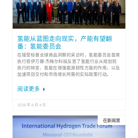
氢能从蓝图走向现实，产能有望翻
番：氢能委员会
在接受标普全球商品洞察的采访时，氢能委员会首席
执行官伊万娜·杰梅尔科娃反思了氢能行业从规划到
执行的转变、氢能在增强能源韧性方面的作用，以及
加速项目交付和市场增长所需的实际政策行动。.
阅读更多
2026 年 6 月 4 日
在新闻里