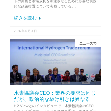
トの実施と市場成長を加速させるために必要な実践
的な政策措置について考察している。.
続きを読む
2026 年 6 月 4 日
ニュースで
水素協議会CEO：業界の要求は同じ
だが、政治的な駆け引きは異なる
H2 Viewとのインタビューで、水素協議会のCEO