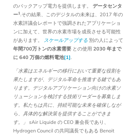
のバックアップ電力を提供します。
データセンタ
1
ー
.その結果、このデジタルの未来は、2017 年の
水素評議会レポートで強調されたアプリケーショ
ンに加えて、世界の水素市場を成長させる可能性
があります。
スケールアップする
別の人によって
年間700万トンの水素需要
との使用
2030 年まで
に 640 万個の燃料電池
[1]
.
「水素はエネルギーの移行において重要な役割を
果たしますが、デジタル革命を推進する鍵でもあ
ります。デジタルアプリケーション向けの水素ソ
リューションを検討する技術リーダーを募集しま
す。私たちは共に、持続可能な未来を確保しなが
ら、具体的な解決策を提供することができま
す。」
s
Air Liquide の CEO 兼会長であり、
Hydrogen Council の共同議長でもある Benoit