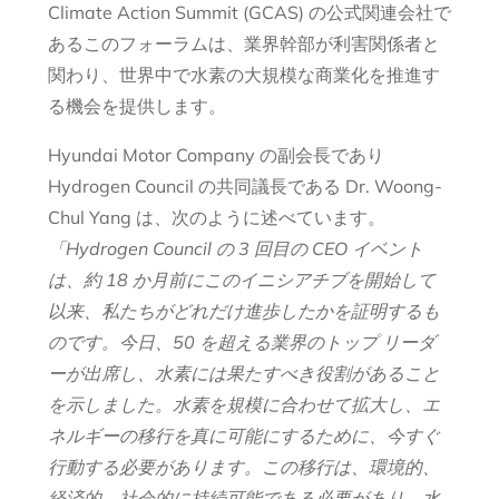
Climate Action Summit (GCAS) の公式関連会社で
あるこのフォーラムは、業界幹部が利害関係者と
関わり、世界中で水素の大規模な商業化を推進す
る機会を提供します。
Hyundai Motor Company の副会長であり
Hydrogen Council の共同議長である Dr. Woong-
Chul Yang は、次のように述べています。
「Hydrogen Council の 3 回目の CEO イベント
は、約 18 か月前にこのイニシアチブを開始して
以来、私たちがどれだけ進歩したかを証明するも
のです。今日、50 を超える業界のトップ リーダ
ーが出席し、水素には果たすべき役割があること
を示しました。水素を規模に合わせて拡大し、エ
ネルギーの移行を真に可能にするために、今すぐ
行動する必要があります。この移行は、環境的、
経済的、社会的に持続可能である必要があり、水