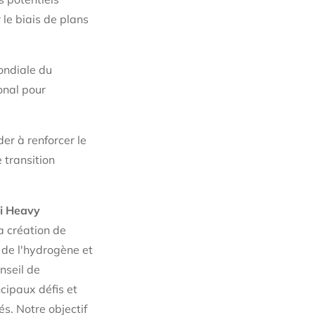
 le biais de plans
ondiale du
onal pour
er à renforcer le
 transition
ki Heavy
la création de
 de l'hydrogène et
nseil de
cipaux défis et
s. Notre objectif