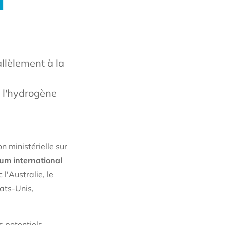
u
allèlement à la
 l'hydrogène
n ministérielle sur
um international
l'Australie, le
tats-Unis,
s potentiels