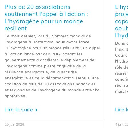
Plus de 20 associations
L'hy
soutiennent l'appel à l'action :
proje
L'hydrogène pour un monde
capa
résilient
doub
l'hy
Le mois dernier, lors du Sommet mondial de
l'hydrogène à Rotterdam, nous avons lancé
Dans c
‘ L'hydrogène pour un monde résilient ’, un appel
Insigh
à l'action lancé par des PDG incitant les
Counci
gouvernements à accélérer le déploiement de
l'hydro
l'hydrogène comme pierre angulaire de la
rôle d
résilience énergétique, de la sécurité
résili
énergétique et de la décarbonation. Depuis, une
concrè
coalition de plus de 20 associations nationales
réalis
et régionales de l'hydrogène du monde entier l'a
march
approuvée.
Lire la suite
Lire 
29 juin 2026
4 juin 2