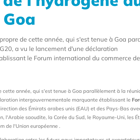
de l'hydrogène a
 Goa
e propre de cette année, qui s'est tenue à Goa par
u G20, a vu le lancement d'une déclaration
blissant le Forum international du commerce de
e cette année, qui s'est tenue à Goa parallèlement à la réunio
claration intergouvernementale marquante établissant le
For
direction des Émirats arabes unis (EAU) et des Pays-Bas avec 
pon, l'Arabie saoudite, la Corée du Sud, le Royaume-Uni, les É
m de l'Union européenne .
ollaboration entre les futurs pays importateurs et exportateur