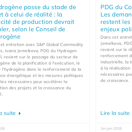
drogène passe du stade de
PDG du Con
t à celui de réalité : la
Les demand
cité de production devrait
restent le
ler, selon le Conseil de
enjeux poli
drogène
Dans cet entre
Jemelkova, PDG
et entretien avec S&P Global Commodity
revient sur le r
ts, Ivana Jemelkova, PDG du Hydrogen
renforcement de
l, revient sur le passage du secteur de
industrielle, la
gène de la planification à l'exécution, le
à la réalisation
e l'hydrogène dans le renforcement de la
nécessaires po
ence énergétique et les mesures politiques
de croissance.
tes nécessaires pour accélérer la
ation des projets et la croissance du
é.
la suite
Lire la suite
026
1er juin 2026