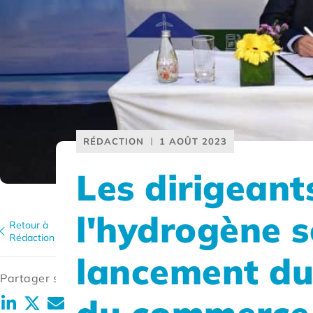
RÉDACTION
1 AOÛT 2023
Les dirigeant
l'hydrogène s
Retour à
Rédaction
lancement du
Partager sur: