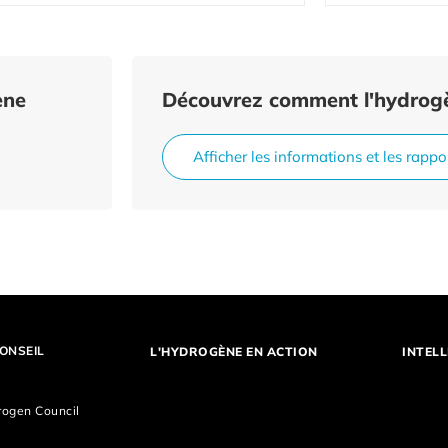
ène
Découvrez comment l'hydrogè
Afficher les informations et les rappo
ONSEIL
L'HYDROGÈNE EN ACTION
INTELL
rogen Council