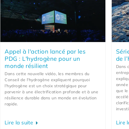
Appel à l'action lancé par les
Séri
PDG : L'hydrogène pour un
de l
monde résilient
Dans c
entrep
Dans cette nouvelle vidéo, les membres du
expliq
Conseil de l'hydrogène expliquent pourquoi
année 
l'hydrogène est un choix stratégique pour
que le
parvenir à une électrification profonde et à une
accélé
résilience durable dans un monde en évolution
clarifi
rapide.
invest
Lire la suite
Lire 