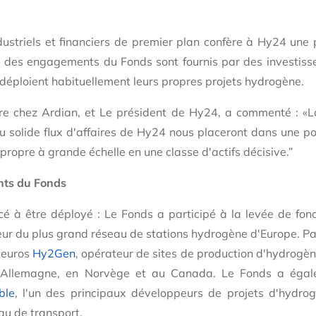
ustriels et financiers de premier plan confère à Hy24 une 
 des engagements du Fonds sont fournis par des investisseu
i déploient habituellement leurs propres projets hydrogène.
re
chez Ardian, et
Le président de Hy24, a commenté : «
L
 du solide flux d'affaires de Hy24 nous placeront dans une p
e propre à grande échelle en une classe d'actifs décisive.
”
ents du Fonds
é à être déployé : Le Fonds a participé à la levée de fon
teur du plus grand réseau de stations hydrogène d'Europe. Par
d'euros
Hy2Gen
, opérateur de sites de production d'hydrogè
n Allemagne, en Norvège et au Canada. Le Fonds a égal
ble
, l'un des principaux développeurs de projets d'hydro
au de transport.