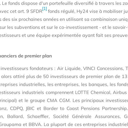
. Le fonds dispose d'un portefeuille diversifié à travers les z
[1]
Avec cet art. 9 SFDR
fonds régulé, Hy24 vise à mobiliser ju
s des six prochaines années en utilisant sa combinaison uni
 sur les subventions et sur le co-investissement - et le savoir-f
vestisseurs et une équipe expérimentée ayant fait ses preuv
inanciers de premier plan
investisseurs fondateurs : Air Liquide, VINCI Concessions, T
 alors attiré
plus de 50 investisseurs de premier plan de 1
reprises industrielles, les entreprises, les banques, les fond
estisseurs industriels comprennent LOTTE Chemical, Airbus
ncipal) et le groupe CMA CGM. Les principaux investisseu
anz, CDPQ, JBIC et Border to Coast Pensions Partnership.
een, Ballard, Schaeffler, Société Générale Assurances,
 Groupama et BBVA. La plupart de ces entreprises industriell