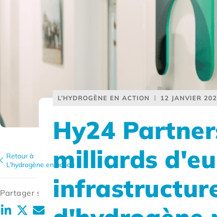
L’HYDROGÈNE EN ACTION
12 JANVIER 20
Hy24 Partners
milliards d'e
Retour à
L’hydrogène en action
infrastructur
Partager sur: