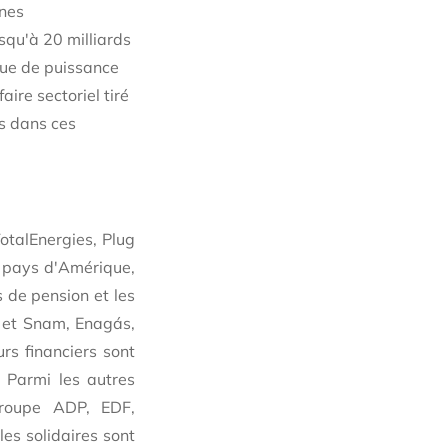
ones
squ'à 20 milliards
que de puissance
aire sectoriel tiré
es dans ces
otalEnergies, Plug
3 pays d'Amérique,
s de pension et les
 et Snam, Enagás,
rs financiers sont
 Parmi les autres
 Groupe ADP, EDF,
es solidaires sont