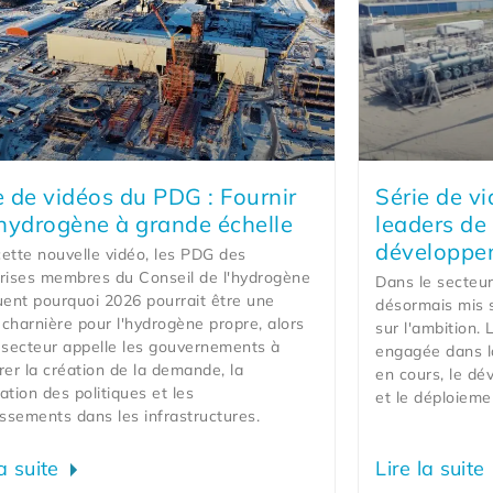
e de vidéos du PDG : Fournir
Série de v
’hydrogène à grande échelle
leaders de
développem
ette nouvelle vidéo, les PDG des
rises membres du Conseil de l'hydrogène
Dans le secteur
uent pourquoi 2026 pourrait être une
désormais mis s
charnière pour l'hydrogène propre, alors
sur l'ambition. 
 secteur appelle les gouvernements à
engagée dans la
rer la création de la demande, la
en cours, le dé
cation des politiques et les
et le déploieme
issements dans les infrastructures.
la suite
Lire la suite