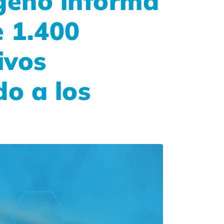
ógeno informa
 1.400
ivos
do a los