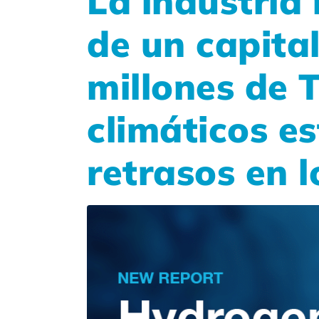
La industria
de un capita
millones de T
climáticos e
retrasos en 