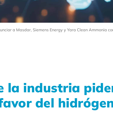
nunciar a Masdar, Siemens Energy y Yara Clean Ammonia co
e la industria pid
 favor del hidróge