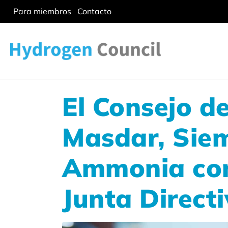
Para miembros
Contacto
El Consejo d
Masdar, Siem
Ammonia com
Junta Direct