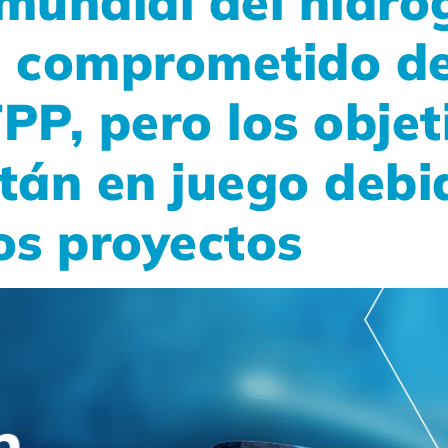
 mundial del hidr
l comprometido de
PP, pero los objet
stán en juego debi
los proyectos