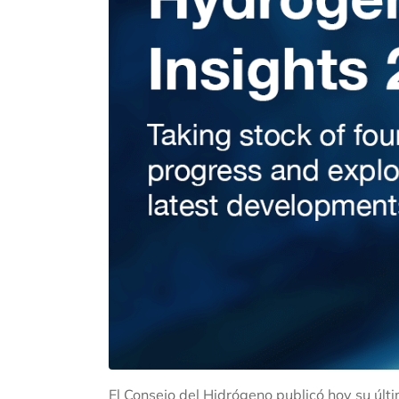
El Consejo del Hidrógeno publicó hoy su úl