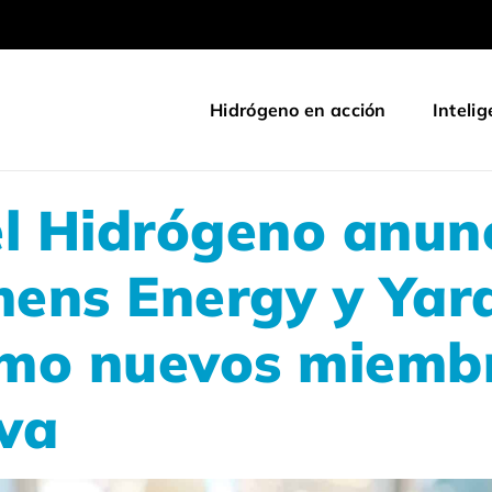
Hidrógeno en acción
Intelig
el Hidrógeno anun
ens Energy y Yar
o nuevos miembr
iva