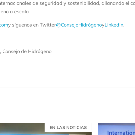
ternacionales de seguridad y sostenibilidad, allanando el c
geno a escala.
.com
y síguenos en Twitter
@ConsejoHidrógeno
y
LinkedIn
.
, Consejo de Hidrógeno
EN LAS NOTICIAS