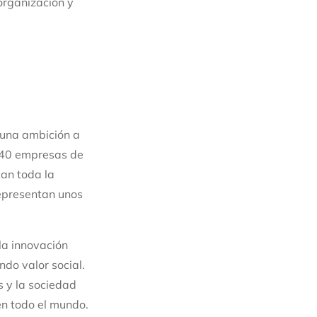
organización y
y una ambición a
 140 empresas de
can toda la
epresentan unos
la innovación
do valor social.
s y la sociedad
en todo el mundo.