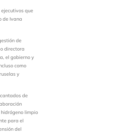
s ejecutivos que
o de Ivana
gestión de
o directora
a, el gobierno y
incluso como
ruselas y
ncantados de
laboración
 hidrógeno limpio
nte para el
ensión del