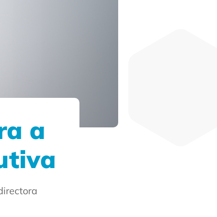
ra a
utiva
irectora