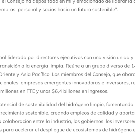
e el Consejo ha depositado en mí y emocionado de liderar la 
mbros, personal y socios hacia un futuro sostenible”.
obal liderada por directores ejecutivos con una visión unida 
 transición a la energía limpia. Reúne a un grupo diverso de
Oriente y Asia Pacífico. Los miembros del Consejo, que abar
acionales, empresas emergentes innovadoras e inversores, r
millones en FTE y unos $6,4 billones en ingresos.
tencial de sostenibilidad del hidrógeno limpio, fomentando 
recimiento sostenible, creando empleos de calidad y aportan
colaboración entre la industria, los gobiernos, los inversore
ías para acelerar el despliegue de ecosistemas de hidrógeno 