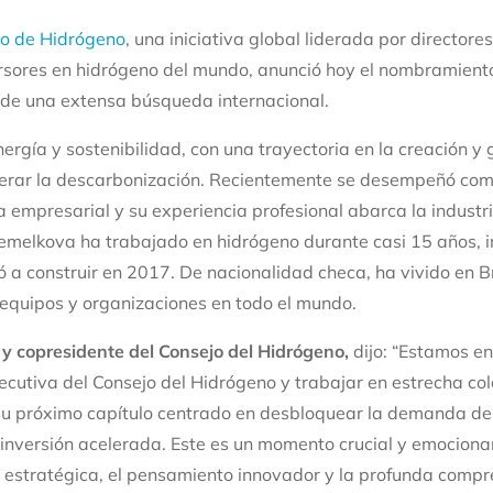
o de Hidrógeno
, una iniciativa global liderada por directore
rsores en hidrógeno del mundo, anunció hoy el nombramient
 de una extensa búsqueda internacional.
ergía y sostenibilidad, con una trayectoria en la creación y 
elerar la descarbonización. Recientemente se desempeñó com
a empresarial y su experiencia profesional abarca la industri
. Jemelkova ha trabajado en hidrógeno durante casi 15 años, 
 a construir en 2017. De nacionalidad checa, ha vivido en B
equipos y organizaciones en todo el mundo.
c y copresidente del Consejo del Hidrógeno,
dijo: “Estamos e
jecutiva del Consejo del Hidrógeno y trabajar en estrecha co
e su próximo capítulo centrado en desbloquear la demanda de
 inversión acelerada. Este es un momento crucial y emociona
 estratégica, el pensamiento innovador y la profunda compr