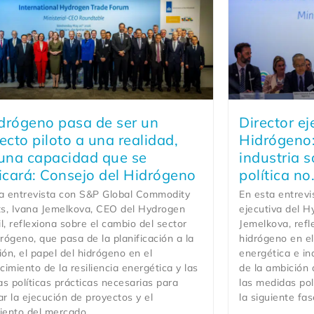
idrógeno pasa de ser un
Director ej
ecto piloto a una realidad,
Hidrógeno
una capacidad que se
industria 
icará: Consejo del Hidrógeno
política no
a entrevista con S&P Global Commodity
En esta entrevi
ts, Ivana Jemelkova, CEO del Hydrogen
ejecutiva del H
l, reflexiona sobre el cambio del sector
Jemelkova, refl
drógeno, que pasa de la planificación a la
hidrógeno en el 
ión, el papel del hidrógeno en el
energética e ind
ecimiento de la resiliencia energética y las
de la ambición 
s políticas prácticas necesarias para
las medidas pol
ar la ejecución de proyectos y el
la siguiente fa
iento del mercado.