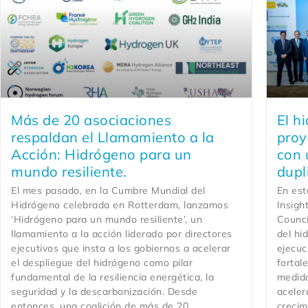
Más de 20 asociaciones
El h
respaldan el Llamamiento a la
proy
Acción: Hidrógeno para un
con 
mundo resiliente.
dupl
El mes pasado, en la Cumbre Mundial del
En est
Hidrógeno celebrada en Rotterdam, lanzamos
Insigh
‘Hidrógeno para un mundo resiliente’, un
Counci
llamamiento a la acción liderado por directores
del hi
ejecutivos que insta a los gobiernos a acelerar
ejecuc
el despliegue del hidrógeno como pilar
fortal
fundamental de la resiliencia energética, la
medida
seguridad y la descarbonización. Desde
aceler
entonces, una coalición de más de 20
crecim