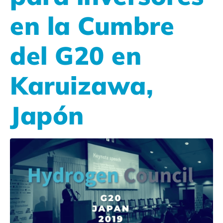
en la Cumbre
del G20 en
Karuizawa,
Japón