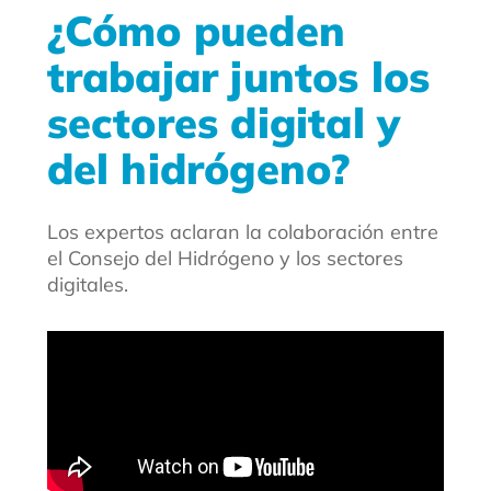
¿Cómo pueden
trabajar juntos los
sectores digital y
del hidrógeno?
Los expertos aclaran la colaboración entre
el Consejo del Hidrógeno y los sectores
digitales.