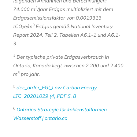
folgenden Annahmen und Berechnungen:
3
74.000 m
/Jahr Erdgas multipliziert mit dem
Erdgasemissionsfaktor von 0,0019313
3
tCO
e/m
Erdgas gemäß National Inventory
2
Report 2024, Teil 2, Tabellen A6.1-1 und A6.1-
3.
4
Der typische private Erdgasverbrauch in
Ontario, Kanada liegt zwischen 2.200 und 2.400
3
m
pro Jahr.
5
dec_order_EGI_Low Carbon Energy
LTC_20201029 (4).PDF S. 8
6
Ontarios Strategie für kohlenstoffarmen
Wasserstoff | ontario.ca