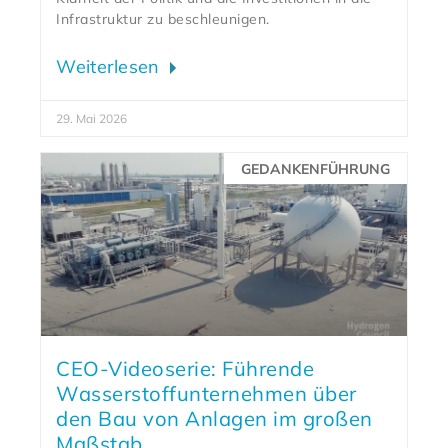
Infrastruktur zu beschleunigen.
Weiterlesen
29. Mai 2026
GEDANKENFÜHRUNG
CEO-Videoserie: Führende
Wasserstoffunternehmen über
den Bau von Anlagen im großen
Maßstab