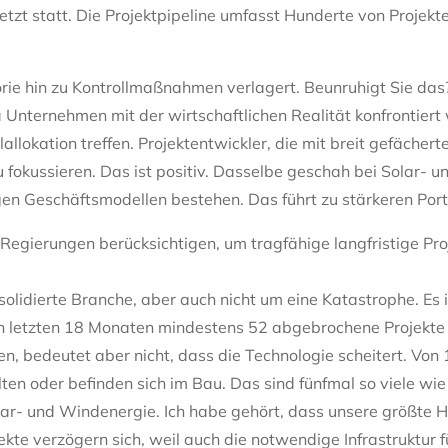
jetzt statt. Die Projektpipeline umfasst Hunderte von Projekte
orie hin zu Kontrollmaßnahmen verlagert. Beunruhigt Sie das
a Unternehmen mit der wirtschaftlichen Realität konfrontiert
lokation treffen. Projektentwickler, die mit breit gefächerten
 fokussieren. Das ist positiv. Dasselbe geschah bei Solar- 
gen Geschäftsmodellen bestehen. Das führt zu stärkeren Portf
Regierungen berücksichtigen, um tragfähige langfristige Pro
solidierte Branche, aber auch nicht um eine Katastrophe. Es 
n letzten 18 Monaten mindestens 52 abgebrochene Projekte 
n, bedeutet aber nicht, dass die Technologie scheitert. Von
en oder befinden sich im Bau. Das sind fünfmal so viele wie
ar- und Windenergie. Ich habe gehört, dass unsere größte 
jekte verzögern sich, weil auch die notwendige Infrastruktur 