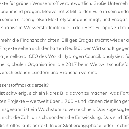
jekte für grünen Wasserstoff verantwortlich. Große Unterneh
zunehmend prägen. Moeve hat 3 Milliarden Euro in sein anda
ch seinen ersten großen Elektrolyseur genehmigt, und Enagás t
panische Wasserstoffmoleküle in den Rest Europas zu tran
 mehr die Finanznachrichten. Billiges Erdgas strömt wieder
ojekte sehen sich der harten Realität der Wirtschaft gegenü
vana Jemelkova, CEO des World Hydrogen Council, analysiert 
einer globalen Organisation, die 2017 beim Weltwirtschaftsf
erschiedenen Ländern und Branchen vereint.
sserstoffmarkt derzeit?
 ist schwierig, sich ein klares Bild davon zu machen, was For
ten Projekte – weltweit über 1.700 – und können ziemlich g
t. Insgesamt ist ein Wachstum zu verzeichnen. Das zugesagte 
 nicht die Zahl an sich, sondern die Entwicklung. Das sind 3
cht alles läuft perfekt. In der Skalierungsphase jeder Techno