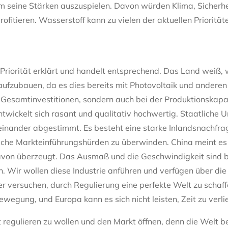
m seine Stärken auszuspielen. Davon würden Klima, Sicherhe
ofitieren. Wasserstoff kann zu vielen der aktuellen Priorität
 Priorität erklärt und handelt entsprechend. Das Land weiß, 
aufzubauen, da es dies bereits mit Photovoltaik und anderen
n Gesamtinvestitionen, sondern auch bei der Produktionskapaz
twickelt sich rasant und qualitativ hochwertig. Staatliche 
nander abgestimmt. Es besteht eine starke Inlandsnachfrag
che Markteinführungshürden zu überwinden. China meint es 
davon überzeugt. Das Ausmaß und die Geschwindigkeit sind 
en. Wir wollen diese Industrie anführen und verfügen über d
r versuchen, durch Regulierung eine perfekte Welt zu schaf
ewegung, und Europa kann es sich nicht leisten, Zeit zu verli
 regulieren zu wollen und den Markt öffnen, denn die Welt b