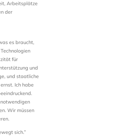
it, Arbeitsplätze
en der
was es braucht,
 Technologien
ität für
Unterstützung und
e, und staatliche
ernst. Ich habe
beeindruckend.
ie notwendigen
fen. Wir müssen
eren.
ewegt sich.”