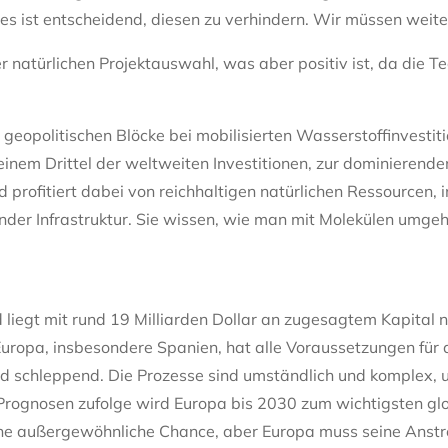
 es ist entscheidend, diesen zu verhindern. Wir müssen weite
r natürlichen Projektauswahl, was aber positiv ist, da die T
geopolitischen Blöcke bei mobilisierten Wasserstoffinvestit
einem Drittel der weltweiten Investitionen, zur dominierenden
 profitiert dabei von reichhaltigen natürlichen Ressourcen, i
der Infrastruktur. Sie wissen, wie man mit Molekülen umgeht
nd liegt mit rund 19 Milliarden Dollar an zugesagtem Kapital
 Europa, insbesondere Spanien, hat alle Voraussetzungen für 
ind schleppend. Die Prozesse sind umständlich und komplex, 
 Prognosen zufolge wird Europa bis 2030 zum wichtigsten g
ine außergewöhnliche Chance, aber Europa muss seine Anst