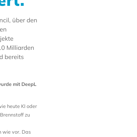
ert.
cil, über den
ten
jekte
10 Milliarden
d bereits
urde mit DeepL
wie heute KI oder
Brennstoff zu
h wie vor. Das