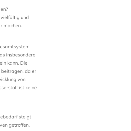
len?
ielfältig und
ter machen.
s Gesamtsystem
 was insbesondere
ein kann. Die
beitragen, da er
wicklung von
erstoff ist keine
iebedarf steigt
ven getroffen.