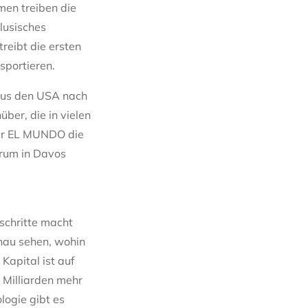
men treiben die
lusisches
reibt die ersten
sportieren.
 aus den USA nach
ber, die in vielen
für EL MUNDO die
orum in Davos
tschritte macht
enau sehen, wohin
Kapital ist auf
5 Milliarden mehr
logie gibt es