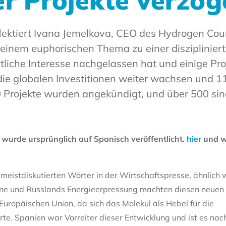
r Projekte verzög
flektiert Ivana Jemelkova, CEO des Hydrogen Coun
einem euphorischen Thema zu einer disziplinier
liche Interesse nachgelassen hat und einige Pro
 die globalen Investitionen weiter wachsen und 1
0 Projekte wurden angekündigt, und über 500 sin
wurde ursprünglich auf Spanisch veröffentlicht.
hier
und w
meistdiskutierten Wörter in der Wirtschaftspresse, ähnlich 
ine und Russlands Energieerpressung machten diesen neuen 
 Europäischen Union, da sich das Molekül als Hebel für die
te. Spanien war Vorreiter dieser Entwicklung und ist es nac