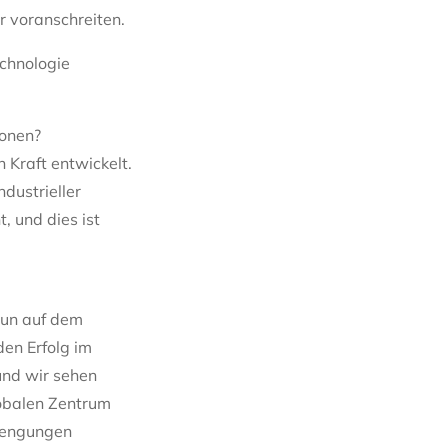
r voranschreiten.
echnologie
ionen?
 Kraft entwickelt.
ndustrieller
, und dies ist
 nun auf dem
den Erfolg im
und wir sehen
lobalen Zentrum
rengungen