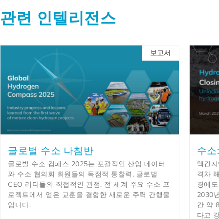
관련 인텔리전스
보고서
글로벌 수소 나침반
수소
글로벌 수소 컴패스 2025는 포괄적인 산업 데이터
맥킨지
와 수소 협의회 회원들의 독점적 통찰력, 글로벌
격차 
CEO 리더들의 직접적인 관점, 전 세계 주요 수소 프
경에도
로젝트에서 얻은 교훈을 결합한 새로운 주력 간행물
2030
입니다.
간 약 
다고 