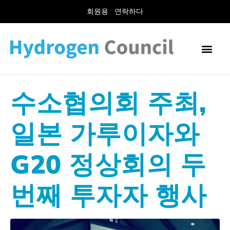
회원용
연락하다
수소협의회 주최,
일본 가루이자와
G20 정상회의 두
번째 투자자 행사