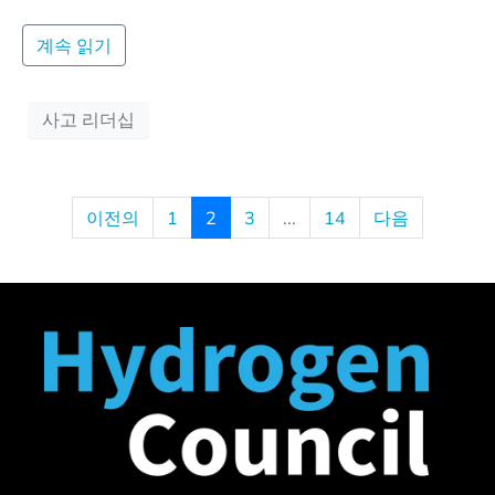
계속 읽기
사고 리더십
이전의
1
2
3
...
14
다음