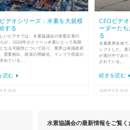
Oビデオシリーズ：水素を大規模
CEOビデ
給する
ーダーたち
る
しいビデオでは、水素協議会の加盟企業の
たちが、2026年がクリーン水素にとって画期
水素業界全体で
となる可能性について語り、業界は各国政府
シフトした。業
、需要創出、政策の明確化、インフラ投資の
が進行中であり
求めている。.
されている。.
を読む
続きを読む
 5 月 29 日
2026 年 5 月 15 日
水素協議会の最新情報をご覧く