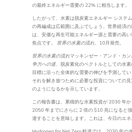
の最終エネルギー需要の 22% に相当します。
したがって、水素は脱炭素エネルギー システ
の再編成は広範囲に及ぶでしょう。世界経済の
は、安価な再生可能エネルギー源と需要の高い
焦点です。
世界の水素の流れ
、10月発売。
世界の水素の流れ
マッキンゼー・アンド・カン
争力への道
、脱炭素化のベクトルとしての水素
目標に沿った全体的な需要の伸びを予測してい
それを解き放つために必要な投資についての見通
のようになるかを示しています。
この報告書は、累積的な水素投資が 2030 年から 20
2050 年までにさらに 2 倍の $10 兆になる
達することを意味します。これは、今日のエネルギ
Hydrogen for Net Zero 軌道では、203