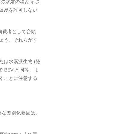
界の水素の流れ
示さ
貿易を許可しない
.
消費者として台頭
ょう。それらがす
は水素派生物 (発
BEV と同等、ま
ることに注意する
要な差別化要因は、