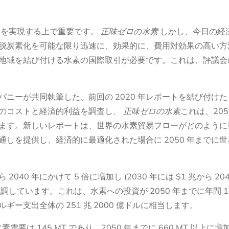
ムを実現する上で重要です。
正味ゼロの水素
しかし、今日の経
脱炭素化を可能な限り迅速に、効果的に、費用対効果の高い方
地域を結び付ける水素の国際取引が必要です。これは、評議会
パニーが共同執筆した、前回の 2020 年レポートを結び付け
のコストと経済的利益を調査し、
正味ゼロの水素
これは、205
ます。新しいレポートは、世界の水素貿易フローがどのように
しを提供し、経済的に最適化された場合に 2050 年までに
40 年にかけて 5 倍に増加し (2030 年には $1 兆から 2040
と強調しています。これは、水素への投資が 2050 年までに年間 1 
ー支出全体の 251 兆 2000 億ドルに相当します。
0 年の水素需要は 145 MT であり、2050 年までに 660 MT 以上