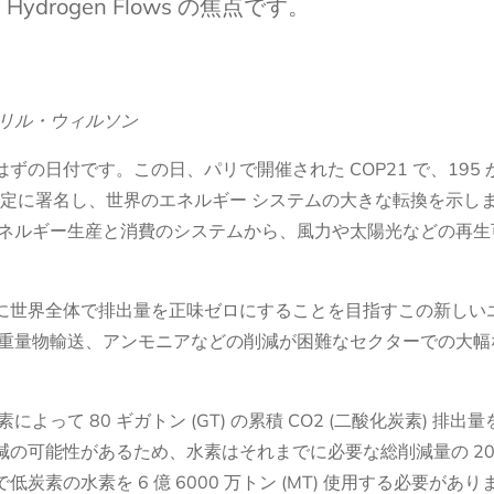
ydrogen Flows の焦点です。
リル・ウィルソン
ているはずの日付です。この日、パリで開催された COP21 で、19
る協定に署名し、世界のエネルギー システムの大きな転換を示し
ネルギー生産と消費のシステムから、風力や太陽光などの再生
でに世界全体で排出量を正味ゼロにすることを目指すこの新しい
重量物輸送、アンモニアなどの削減が困難なセクターでの大幅
よって 80 ギガトン (GT) の累積 CO2 (二酸化炭素) 排
 の削減の可能性があるため、水素はそれまでに必要な総削減量の 2
炭素の水素を 6 億 6000 万トン (MT) 使用する必要があ