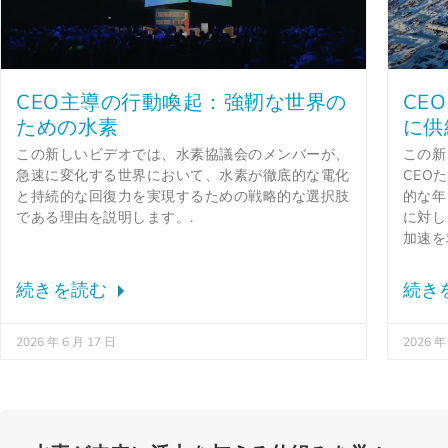
CEO主導の行動喚起：強靭な世界の
CE
ための水素
に供
この新しいビデオでは、水素協議会のメンバーが、
この新
急速に変化する世界において、水素が徹底的な電化
CEO
と持続的な回復力を実現するための戦略的な選択肢
的な年
である理由を説明します。.
に対し
加速を
続きを読む
続き
2026 年 6 月 17 日
2026 年