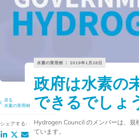
水素の実用例
2019年1月28日
政府は水素の
できるでしょ
戻る
水素の実用例
Hydrogen Council のメン
シェアする:
ています。