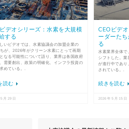
Oビデオシリーズ：水素を大規模
CEOビデ
給する
ーダーたち
る
しいビデオでは、水素協議会の加盟企業の
たちが、2026年がクリーン水素にとって画期
水素業界全体で
となる可能性について語り、業界は各国政府
シフトした。業
、需要創出、政策の明確化、インフラ投資の
が進行中であり
求めている。.
されている。.
を読む
続きを読む
 5 月 29 日
2026 年 5 月 15 日