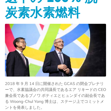
炭素水素燃料
2018 年 9 月 14 日に開催された GCAS の閉会プレナリ
ーで、水素協議会の共同議長であるエア リキードの CEO
兼会長であるブノワ ポティエとヒュンダイの副会長であ
る Woong-Chul Yang 博士は、ステージ上でコミットメ
ントを発表しました。