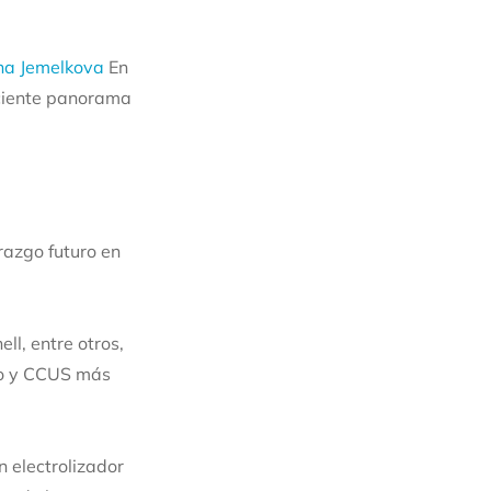
na Jemelkova
En
eciente panorama
razgo futuro en
ll, entre otros,
pio y CCUS más
 electrolizador