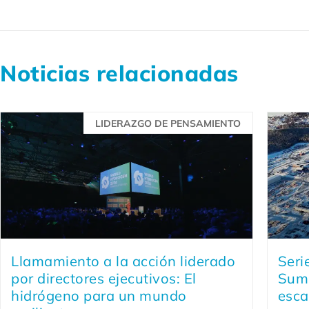
Noticias relacionadas
LIDERAZGO DE PENSAMIENTO
Llamamiento a la acción liderado
Seri
por directores ejecutivos: El
Sumi
hidrógeno para un mundo
esca