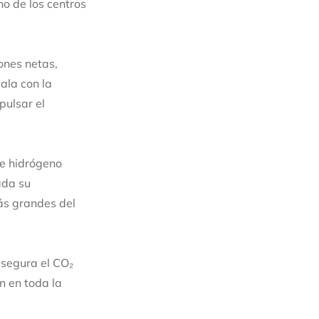
o de los centros
ones netas,
ala con la
pulsar el
de hidrógeno
ada su
ás grandes del
segura el CO₂
n en toda la