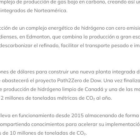
lejo de producción de gas bajo en carbono, creando así un
s integrados de Norteamérica.
ción de un complejo energético de hidrógeno con cero emisi
dienses, en Edmonton, que combina la producción a gran esc
escarbonizar el refinado, facilitar el transporte pesado e im
ones de dólares para construir una nueva planta integrada 
que abastecerá el proyecto Path2Zero de Dow. Una vez finaliz
de producción de hidrógeno limpio de Canadá y una de las m
 millones de toneladas métricas de CO₂ al año.
lleva en funcionamiento desde 2015 almacenando de forma 
compartiendo conocimientos para acelerar su implementació
s de 10 millones de toneladas de CO₂.