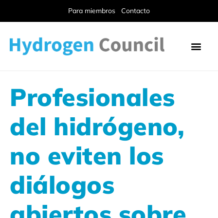
Para miembros
Contacto
Profesionales
del hidrógeno,
no eviten los
diálogos
abiertos sobre