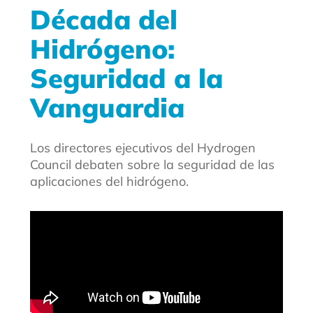
Década del
Hidrógeno:
Seguridad a la
Vanguardia
Los directores ejecutivos del Hydrogen
Council debaten sobre la seguridad de las
aplicaciones del hidrógeno.